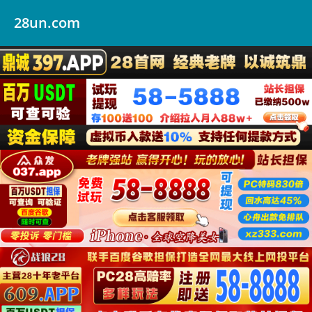
28un.com