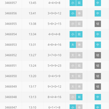
3466957
13:45
4+4+0=8
小
双
中
3466956
13:41
3+9+0=12
小
单
中
3466955
13:38
5+8+2=15
小
双
错
3466954
13:34
4+0+4=8
小
双
中
3466953
13:31
4+8+4=16
大
单
中
3466952
13:27
3+7+0=10
大
单
错
3466951
13:24
5+9+9=23
小
双
错
3466950
13:20
0+4+5=9
大
双
错
3466949
13:17
9+3+0=12
大
单
错
3466948
13:13
8+4+4=16
小
双
中
3466947
13:10
6+1+1=8
小
单
中