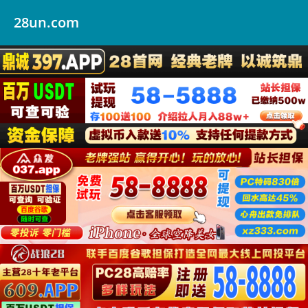
28un.com