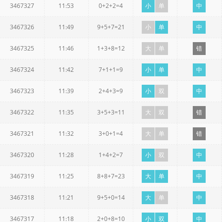
3467327
11:53
0+2+2=4
小
单
中
3467326
11:49
9+5+7=21
小
单
中
3467325
11:46
1+3+8=12
大
单
错
3467324
11:42
7+1+1=9
小
单
中
3467323
11:39
2+4+3=9
小
双
中
3467322
11:35
3+5+3=11
大
双
错
3467321
11:32
3+0+1=4
大
单
错
3467320
11:28
1+4+2=7
小
双
中
3467319
11:25
8+8+7=23
大
单
中
3467318
11:21
9+5+0=14
大
单
中
3467317
11:18
2+0+8=10
小
双
中