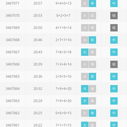
3467071
20:57
9+4+0=13
大
单
中
3467070
20:53
0+2+5=7
大
双
错
3467069
20:50
4+1+9=14
小
单
错
3467068
20:46
2+7+7=16
小
双
中
3467067
20:43
7+8+3=18
大
单
中
3467066
20:39
7+3+4=14
小
单
错
3467065
20:36
2+9+5=16
小
双
中
3467064
20:32
7+9+4=20
大
单
中
3467063
20:29
7+9+4=20
大
单
中
3467062
20:25
0+6+9=15
小
单
中
3467061
20:22
7+1+7=15
大
双
中