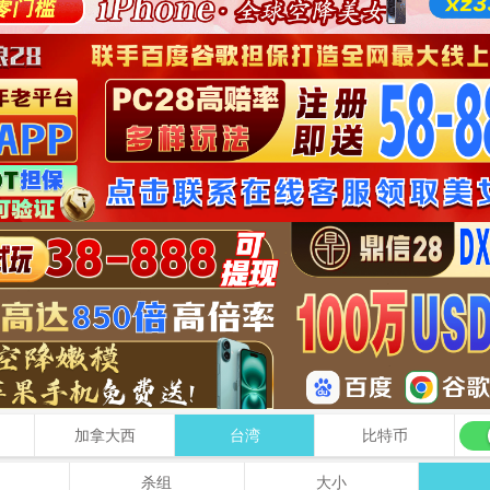
加拿大西
台湾
比特币
杀组
大小