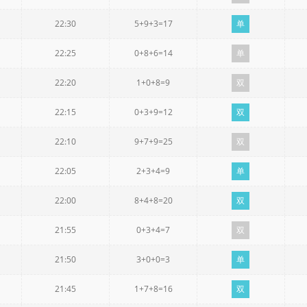
22:30
5+9+3=17
单
22:25
0+8+6=14
单
22:20
1+0+8=9
双
22:15
0+3+9=12
双
22:10
9+7+9=25
双
22:05
2+3+4=9
单
22:00
8+4+8=20
双
21:55
0+3+4=7
双
21:50
3+0+0=3
单
21:45
1+7+8=16
双