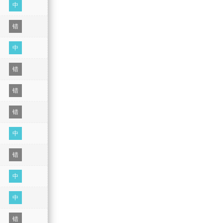
中
错
中
错
错
错
中
错
中
中
错