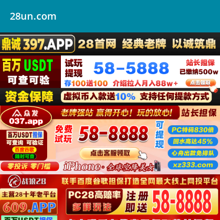
28un.com