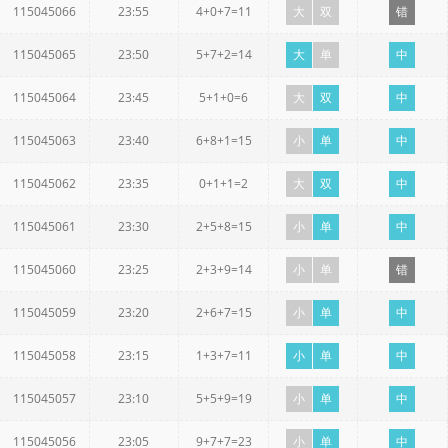
115045066
23:55
4+0+7=11
大
双
错
115045065
23:50
5+7+2=14
大
单
中
115045064
23:45
5+1+0=6
大
双
中
115045063
23:40
6+8+1=15
小
单
中
115045062
23:35
0+1+1=2
大
双
中
115045061
23:30
2+5+8=15
小
单
中
115045060
23:25
2+3+9=14
小
单
错
115045059
23:20
2+6+7=15
小
单
中
115045058
23:15
1+3+7=11
小
单
中
115045057
23:10
5+5+9=19
小
单
中
115045056
23:05
9+7+7=23
小
单
中