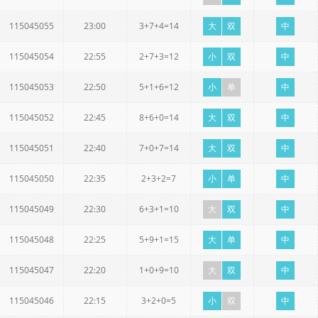
115045055
23:00
3+7+4=14
大
双
中
115045054
22:55
2+7+3=12
小
双
中
115045053
22:50
5+1+6=12
小
单
中
115045052
22:45
8+6+0=14
大
双
中
115045051
22:40
7+0+7=14
大
双
中
115045050
22:35
2+3+2=7
小
单
中
115045049
22:30
6+3+1=10
大
双
中
115045048
22:25
5+9+1=15
大
单
中
115045047
22:20
1+0+9=10
大
双
中
115045046
22:15
3+2+0=5
小
双
中