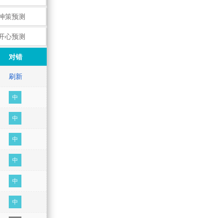
神策预测
开心预测
对错
刷新
中
中
中
中
中
中