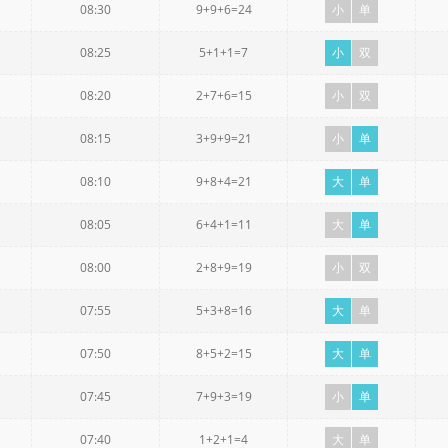
08:30
9+9+6=24
小
单
08:25
5+1+1=7
小
双
08:20
2+7+6=15
小
双
08:15
3+9+9=21
小
单
08:10
9+8+4=21
大
单
08:05
6+4+1=11
大
单
08:00
2+8+9=19
小
双
07:55
5+3+8=16
大
单
07:50
8+5+2=15
大
单
07:45
7+9+3=19
小
单
07:40
1+2+1=4
大
单