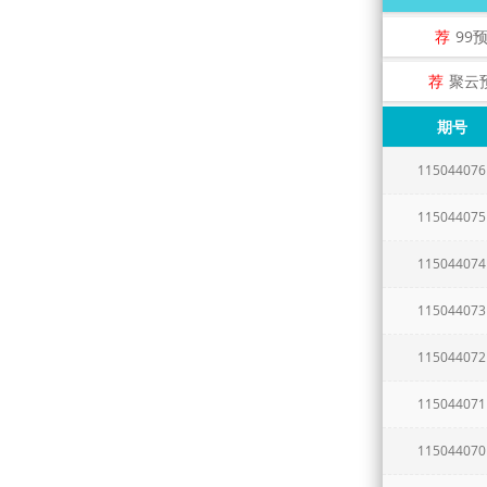
荐
99
荐
聚云
期号
115044076
115044075
115044074
115044073
115044072
115044071
115044070