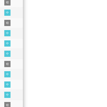
错
中
错
中
中
中
错
中
中
中
错