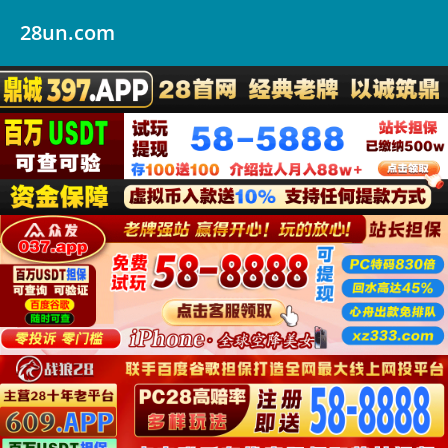
28un.com