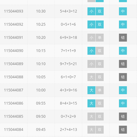
115044093
10:30
5+4+3=12
小
双
中
115044092
10:25
0+5+1=6
小
双
中
115044091
10:20
6+9+3=18
小
单
错
115044090
10:15
7+1+1=9
小
双
中
115044089
10:10
9+7+5=21
小
双
错
115044088
10:05
6+1+0=7
大
双
错
115044087
10:00
4+3+9=16
大
单
中
115044086
09:55
8+4+3=15
大
双
中
115044085
09:50
0+7+2=9
大
双
错
115044084
09:45
2+7+4=13
大
双
错