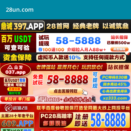
28un.com