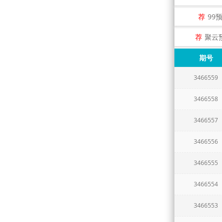
荐
99
荐
聚云
期号
3466559
3466558
3466557
3466556
3466555
3466554
3466553