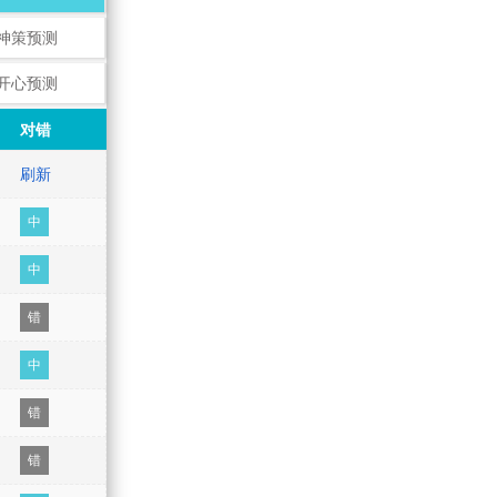
神策预测
开心预测
对错
刷新
中
中
错
中
错
错