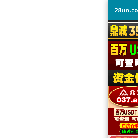
28un.c