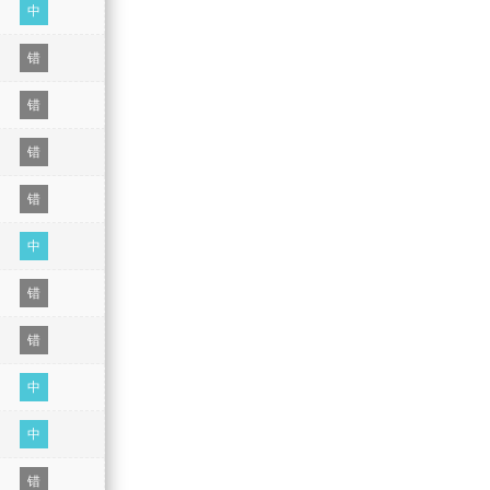
中
错
错
错
错
中
错
错
中
中
错