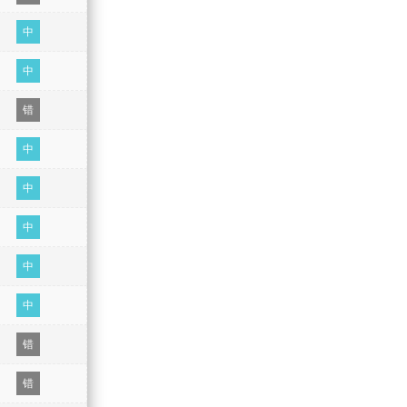
中
中
错
中
中
中
中
中
错
错