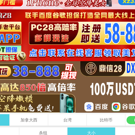
加拿大西
台湾
比特币
杀组
大小