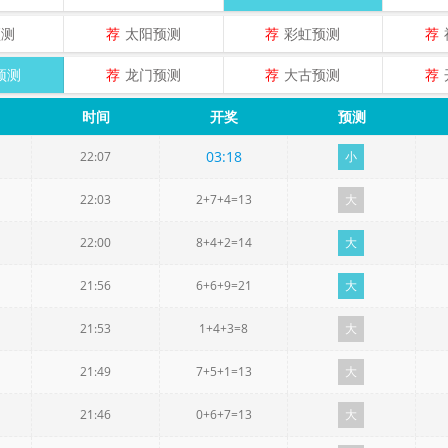
预测
荐
太阳预测
荐
彩虹预测
荐
预测
荐
龙门预测
荐
大古预测
荐
时间
开奖
预测
03
:
18
22:07
小
22:03
2+7+4=13
大
22:00
8+4+2=14
大
21:56
6+6+9=21
大
21:53
1+4+3=8
大
21:49
7+5+1=13
大
21:46
0+6+7=13
大