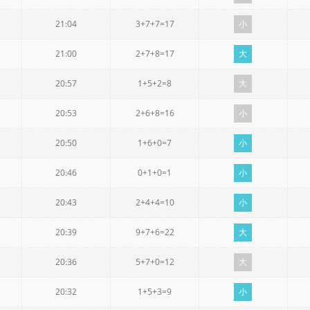
21:04
3+7+7=17
小
21:00
2+7+8=17
大
20:57
1+5+2=8
大
20:53
2+6+8=16
小
20:50
1+6+0=7
小
20:46
0+1+0=1
小
20:43
2+4+4=10
小
20:39
9+7+6=22
大
20:36
5+7+0=12
大
20:32
1+5+3=9
小