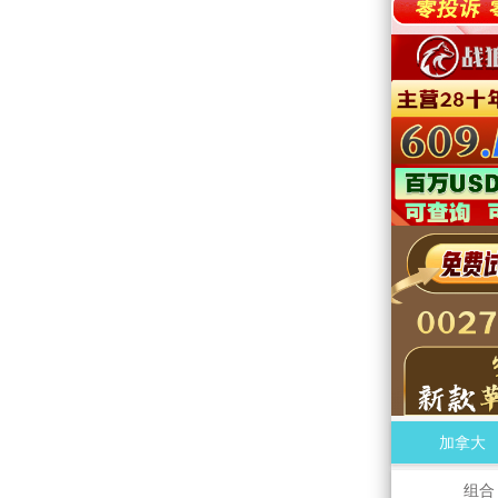
加拿大
组合