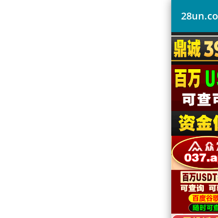
28un.c