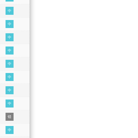
中
中
中
中
中
中
中
中
错
中