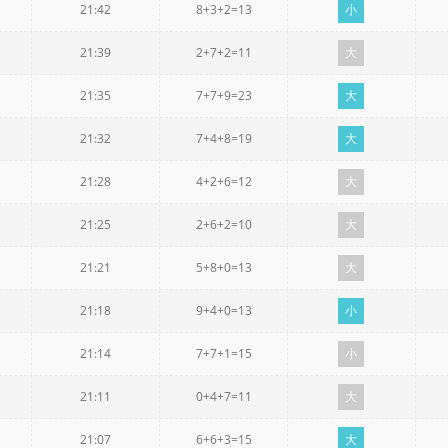
21:42
8+3+2=13
小
21:39
2+7+2=11
大
21:35
7+7+9=23
大
21:32
7+4+8=19
大
21:28
4+2+6=12
大
21:25
2+6+2=10
大
21:21
5+8+0=13
大
21:18
9+4+0=13
小
21:14
7+7+1=15
小
21:11
0+4+7=11
大
21:07
6+6+3=15
大