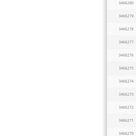
3466280
3466279
3466278
3466277
3466276
3466275
3466274
3466273
3466272
3466271
3466270