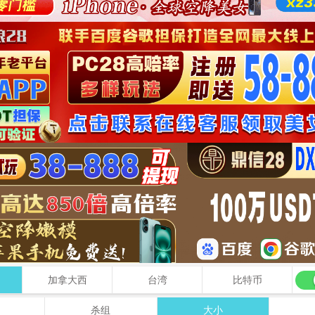
加拿大西
台湾
比特币
杀组
大小