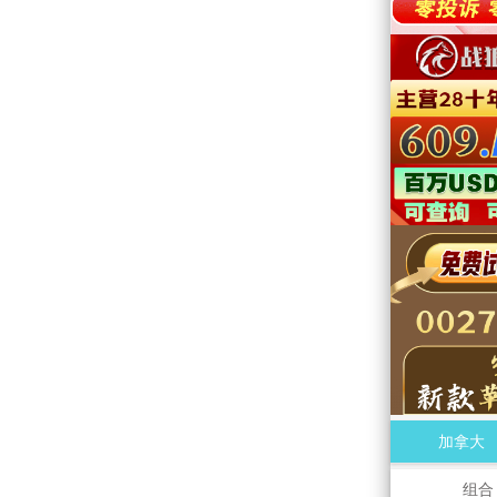
加拿大
组合