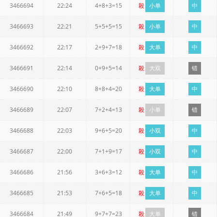
3466694
22:24
4+8+3=15
殺
小单
中
3466693
22:21
5+5+5=15
殺
小单
中
3466692
22:17
2+9+7=18
殺
大单
中
3466691
22:14
0+9+5=14
殺
大双
错
3466690
22:10
8+8+4=20
殺
大单
中
3466689
22:07
7+2+4=13
殺
小单
错
3466688
22:03
9+6+5=20
殺
小双
中
3466687
22:00
7+1+9=17
殺
小双
中
3466686
21:56
3+6+3=12
殺
大单
中
3466685
21:53
7+6+5=18
殺
大单
中
3466684
21:49
9+7+7=23
殺
大单
错