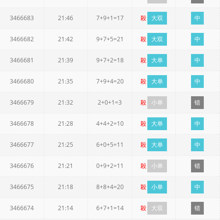
3466683
21:46
7+9+1=17
殺
大双
中
3466682
21:42
9+7+5=21
殺
大双
中
3466681
21:39
9+7+2=18
殺
大单
中
3466680
21:35
7+9+4=20
殺
大单
中
3466679
21:32
2+0+1=3
殺
小单
错
3466678
21:28
4+4+2=10
殺
大单
中
3466677
21:25
6+0+5=11
殺
大单
中
3466676
21:21
0+9+2=11
殺
小单
错
3466675
21:18
8+8+4=20
殺
小单
中
3466674
21:14
6+7+1=14
殺
大双
错