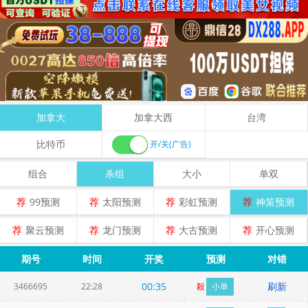
加拿大
加拿大西
台湾
比特币
开/关(广告)
组合
杀组
大小
单双
荐
99预测
荐
太阳预测
荐
彩虹预测
荐
神策预测
荐
聚云预测
荐
龙门预测
荐
大古预测
荐
开心预测
期号
时间
开奖
预测
对错
00
:
34
刷新
3466695
22:28
殺
小单