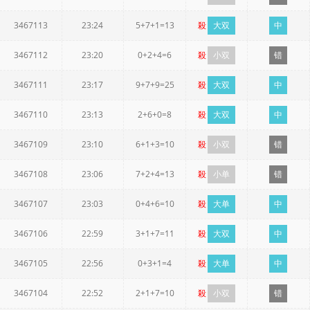
3467113
23:24
5+7+1=13
殺
大双
中
3467112
23:20
0+2+4=6
殺
小双
错
3467111
23:17
9+7+9=25
殺
大双
中
3467110
23:13
2+6+0=8
殺
大双
中
3467109
23:10
6+1+3=10
殺
小双
错
3467108
23:06
7+2+4=13
殺
小单
错
3467107
23:03
0+4+6=10
殺
大单
中
3467106
22:59
3+1+7=11
殺
大双
中
3467105
22:56
0+3+1=4
殺
大单
中
3467104
22:52
2+1+7=10
殺
小双
错