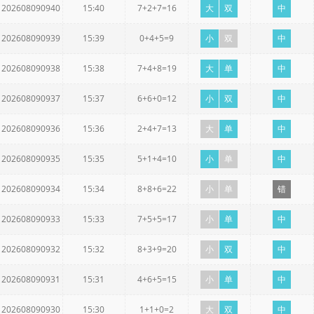
202608090940
15:40
7+2+7=16
大
双
中
202608090939
15:39
0+4+5=9
小
双
中
202608090938
15:38
7+4+8=19
大
单
中
202608090937
15:37
6+6+0=12
小
双
中
202608090936
15:36
2+4+7=13
大
单
中
202608090935
15:35
5+1+4=10
小
单
中
202608090934
15:34
8+8+6=22
小
单
错
202608090933
15:33
7+5+5=17
小
单
中
202608090932
15:32
8+3+9=20
小
双
中
202608090931
15:31
4+6+5=15
小
单
中
202608090930
15:30
1+1+0=2
大
双
中