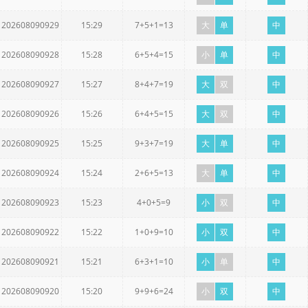
202608090929
15:29
7+5+1=13
大
单
中
202608090928
15:28
6+5+4=15
小
单
中
202608090927
15:27
8+4+7=19
大
双
中
202608090926
15:26
6+4+5=15
大
双
中
202608090925
15:25
9+3+7=19
大
单
中
202608090924
15:24
2+6+5=13
大
单
中
202608090923
15:23
4+0+5=9
小
双
中
202608090922
15:22
1+0+9=10
小
双
中
202608090921
15:21
6+3+1=10
小
单
中
202608090920
15:20
9+9+6=24
小
双
中