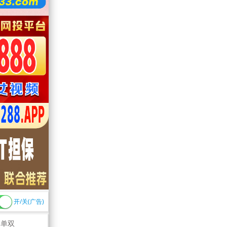
开/关(广告)
单双