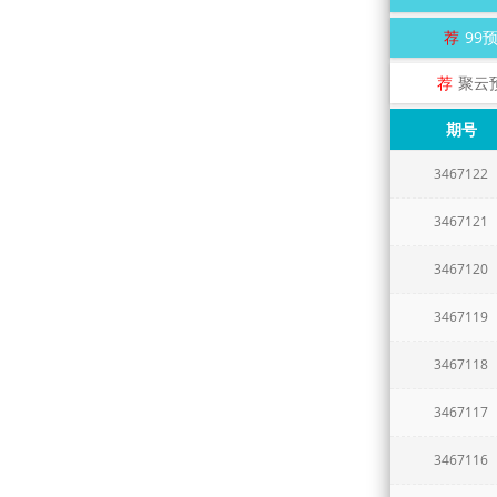
荐
99
荐
聚云
期号
3467122
3467121
3467120
3467119
3467118
3467117
3467116